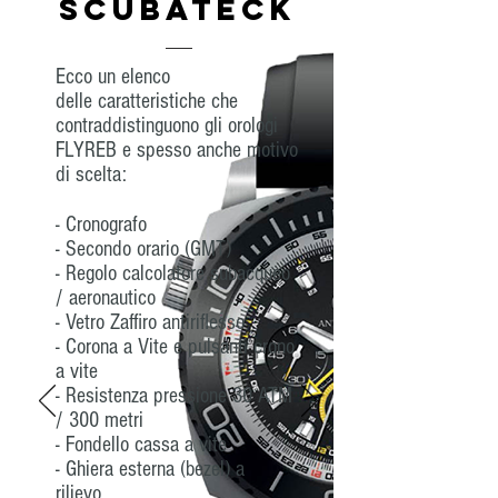
SCUBATECK
Ecco un elenco
delle caratteristiche che
contraddistinguono gli orologi
FLYREB e spesso anche motivo
di scelta:
- Cronografo
- Secondo orario (GMT)
- Regolo calcolatore subacqueo
/ aeronautico
- Vetro Zaffiro antiriflesso
- Corona a Vite e pulsanti crono
a vite
- Resistenza pressione 30 ATM
/ 300 metri
- Fondello cassa a vite
- Ghiera esterna (bezel) a
rilievo