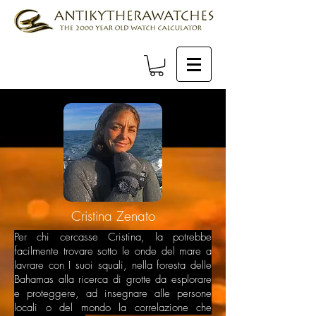
Cristina Zenato
Per chi cercasse Cristina, la potrebbe
facilmente trovare sotto le onde del mare a
lavrare con I suoi squali, nella foresta delle
Bahamas alla ricerca di grotte da esplorare
e proteggere, ad insegnare alle persone
locali o del mondo la correlazione che