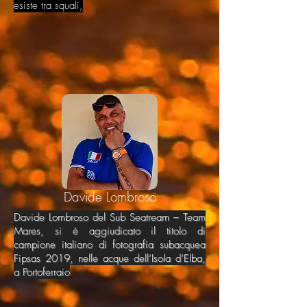
esiste tra squali,
Davide Lombroso
Davide Lombroso del Sub Seatream – Team
Mares, si è aggiudicato il titolo di
campione italiano di fotografia subacquea
Fipsas 2019, nelle acque dell’Isola d’Elba,
a Portoferraio