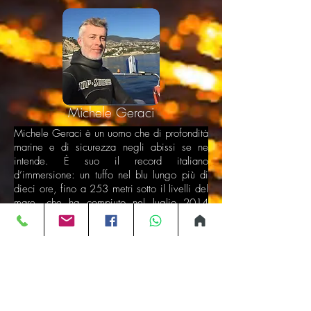
Michele Geraci
Michele Geraci è un uomo che di profondità
marine e di sicurezza negli abissi se ne
intende. È suo il record italiano
d’immersione: un tuffo nel blu lungo più di
dieci ore, fino a 253 metri sotto il livelli del
mare, che ha compiuto nel luglio 2014
nelle acque al largo di Capo Sant’Ampeglio