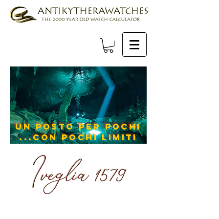
Un posto per pochi
...con pochi limiti