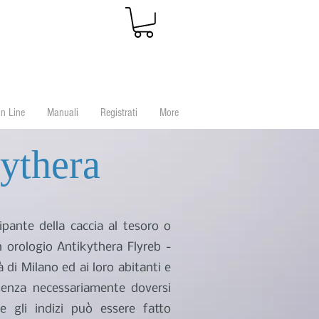
n Line
Manuali
Registrati
More
kythera
ipante della caccia al tesoro o
 orologio Antikythera Flyreb -
à di Milano ed ai loro abitanti e
 senza necessariamente doversi
 gli indizi può essere fatto